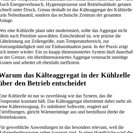
Auch Energieverbrauch, Hygieneprozesse und Betriebsabläufe geraten
schnell unter Druck. Genau deshalb ist das Kälteaggregat der Kühlzelle
kein Nebenbauteil, sondern das technische Zentrum der gesamten
Anlage.
Wer eine Kühlzelle plant oder modernisiert, sollte das Aggregat nicht
allein nach Preisliste auswählen. Entscheidend ist, wie präzise die
Kälteleistung zur Zellengröße, zum Temperaturbereich, zur
Nutzungshäufigkeit und zur Einbausituation passt. In der Praxis zeigt
sich immer wieder: Ein zu knapp dimensioniertes System läuft dauerhaf
an der Grenze, ein überdimensioniertes Aggregat verursacht unnötige
Kosten und arbeitet oft ebenfalls ineffizient.
Warum das Kälteaggregat in der Kühlzelle
über den Betrieb entscheidet
Eine Kühlzelle ist nur so zuverlässig wie das System, das die
Temperatur konstant hält. Das Kälteaggregat übernimmt dabei mehr als
reine Kälteerzeugung. Es stabilisiert Sollwerte, reagiert auf
Türöffnungen, gleicht Wärmeeinträge aus und beeinflusst direkt die
Betriebskosten.
Für gewerbliche Anwendungen ist das besonders relevant, weil die
Rahmenbedingungen selten konstant sind. In einer Hotelküche wird die