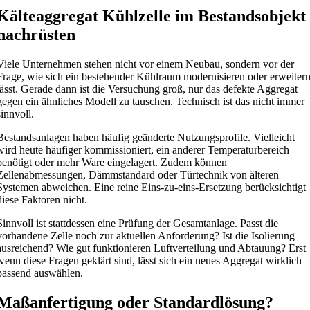
Kälteaggregat Kühlzelle im Bestandsobjekt
nachrüsten
Viele Unternehmen stehen nicht vor einem Neubau, sondern vor der
Frage, wie sich ein bestehender Kühlraum modernisieren oder erweiter
lässt. Gerade dann ist die Versuchung groß, nur das defekte Aggregat
gegen ein ähnliches Modell zu tauschen. Technisch ist das nicht immer
sinnvoll.
Bestandsanlagen haben häufig geänderte Nutzungsprofile. Vielleicht
wird heute häufiger kommissioniert, ein anderer Temperaturbereich
benötigt oder mehr Ware eingelagert. Zudem können
Zellenabmessungen, Dämmstandard oder Türtechnik von älteren
Systemen abweichen. Eine reine Eins-zu-eins-Ersetzung berücksichtigt
diese Faktoren nicht.
Sinnvoll ist stattdessen eine Prüfung der Gesamtanlage. Passt die
vorhandene Zelle noch zur aktuellen Anforderung? Ist die Isolierung
ausreichend? Wie gut funktionieren Luftverteilung und Abtauung? Erst
wenn diese Fragen geklärt sind, lässt sich ein neues Aggregat wirklich
passend auswählen.
Maßanfertigung oder Standardlösung?