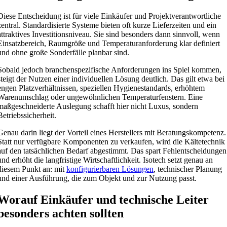
Diese Entscheidung ist für viele Einkäufer und Projektverantwortliche
zentral. Standardisierte Systeme bieten oft kurze Lieferzeiten und ein
attraktives Investitionsniveau. Sie sind besonders dann sinnvoll, wenn
Einsatzbereich, Raumgröße und Temperaturanforderung klar definiert
und ohne große Sonderfälle planbar sind.
Sobald jedoch branchenspezifische Anforderungen ins Spiel kommen,
steigt der Nutzen einer individuellen Lösung deutlich. Das gilt etwa bei
engen Platzverhältnissen, speziellen Hygienestandards, erhöhtem
Warenumschlag oder ungewöhnlichen Temperaturfenstern. Eine
maßgeschneiderte Auslegung schafft hier nicht Luxus, sondern
Betriebssicherheit.
Genau darin liegt der Vorteil eines Herstellers mit Beratungskompetenz.
Statt nur verfügbare Komponenten zu verkaufen, wird die Kältetechnik
auf den tatsächlichen Bedarf abgestimmt. Das spart Fehlentscheidungen
und erhöht die langfristige Wirtschaftlichkeit. Isotech setzt genau an
diesem Punkt an: mit
konfigurierbaren Lösungen
, technischer Planung
und einer Ausführung, die zum Objekt und zur Nutzung passt.
Worauf Einkäufer und technische Leiter
besonders achten sollten