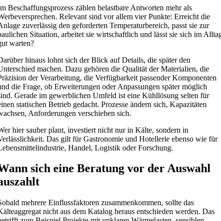
Im Beschaffungsprozess zählen belastbare Antworten mehr als
Werbeversprechen. Relevant sind vor allem vier Punkte: Erreicht die
Anlage zuverlässig den geforderten Temperaturbereich, passt sie zur
baulichen Situation, arbeitet sie wirtschaftlich und lässt sie sich im Allta
gut warten?
Darüber hinaus lohnt sich der Blick auf Details, die später den
Unterschied machen. Dazu gehören die Qualität der Materialien, die
Präzision der Verarbeitung, die Verfügbarkeit passender Komponenten
und die Frage, ob Erweiterungen oder Anpassungen später möglich
sind. Gerade im gewerblichen Umfeld ist eine Kühllösung selten für
einen statischen Betrieb gedacht. Prozesse ändern sich, Kapazitäten
wachsen, Anforderungen verschieben sich.
Wer hier sauber plant, investiert nicht nur in Kälte, sondern in
Verlässlichkeit. Das gilt für Gastronomie und Hotellerie ebenso wie für
Lebensmittelindustrie, Handel, Logistik oder Forschung.
Wann sich eine Beratung vor der Auswahl
auszahlt
Sobald mehrere Einflussfaktoren zusammenkommen, sollte das
Kälteaggregat nicht aus dem Katalog heraus entschieden werden. Das
betrifft zum Beispiel Projekte mit unklaren Wärmelasten, sensiblen