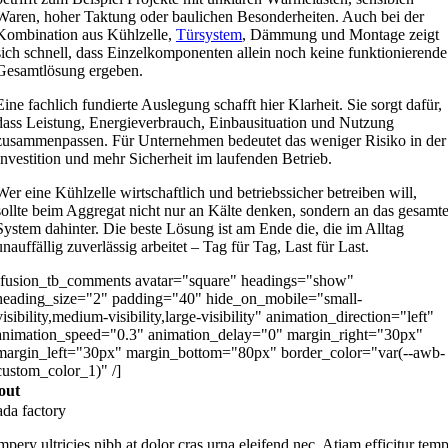
Waren, hoher Taktung oder baulichen Besonderheiten. Auch bei der
Kombination aus Kühlzelle,
Türsystem
, Dämmung und Montage zeigt
sich schnell, dass Einzelkomponenten allein noch keine funktionierende
Gesamtlösung ergeben.
Eine fachlich fundierte Auslegung schafft hier Klarheit. Sie sorgt dafür,
dass Leistung, Energieverbrauch, Einbausituation und Nutzung
zusammenpassen. Für Unternehmen bedeutet das weniger Risiko in der
Investition und mehr Sicherheit im laufenden Betrieb.
Wer eine Kühlzelle wirtschaftlich und betriebssicher betreiben will,
sollte beim Aggregat nicht nur an Kälte denken, sondern an das gesamt
System dahinter. Die beste Lösung ist am Ende die, die im Alltag
unauffällig zuverlässig arbeitet – Tag für Tag, Last für Last.
[fusion_tb_comments avatar="square" headings="show"
heading_size="2" padding="40" hide_on_mobile="small-
visibility,medium-visibility,large-visibility" animation_direction="left"
animation_speed="0.3" animation_delay="0" margin_right="30px"
margin_left="30px" margin_bottom="80px" border_color="var(--awb-
custom_color_1)" /]
out
ada factory
pery ultricies nibh at dolor cras urna eleifend nec. Atiam efficitur temp