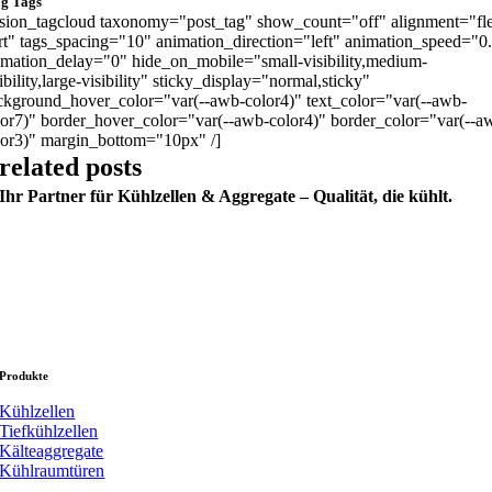
og Tags
usion_tagcloud taxonomy="post_tag" show_count="off" alignment="fl
art" tags_spacing="10" animation_direction="left" animation_speed="0
imation_delay="0" hide_on_mobile="small-visibility,medium-
ibility,large-visibility" sticky_display="normal,sticky"
ckground_hover_color="var(--awb-color4)" text_color="var(--awb-
lor7)" border_hover_color="var(--awb-color4)" border_color="var(--a
lor3)" margin_bottom="10px" /]
related posts
Ihr Partner für Kühlzellen & Aggregate – Qualität, die kühlt.
Produkte
Kühlzellen
Tiefkühlzellen
Kälteaggregate
Kühlraumtüren