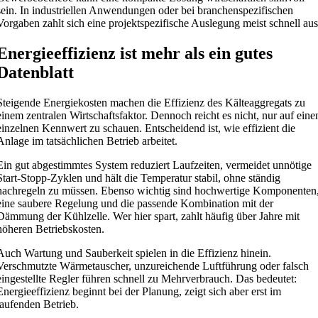
sein. In industriellen Anwendungen oder bei branchenspezifischen
Vorgaben zahlt sich eine projektspezifische Auslegung meist schnell aus
Energieeffizienz ist mehr als ein gutes
Datenblatt
Steigende Energiekosten machen die Effizienz des Kälteaggregats zu
einem zentralen Wirtschaftsfaktor. Dennoch reicht es nicht, nur auf eine
einzelnen Kennwert zu schauen. Entscheidend ist, wie effizient die
Anlage im tatsächlichen Betrieb arbeitet.
Ein gut abgestimmtes System reduziert Laufzeiten, vermeidet unnötige
Start-Stopp-Zyklen und hält die Temperatur stabil, ohne ständig
nachregeln zu müssen. Ebenso wichtig sind hochwertige Komponenten
eine saubere Regelung und die passende Kombination mit der
Dämmung der Kühlzelle. Wer hier spart, zahlt häufig über Jahre mit
höheren Betriebskosten.
Auch Wartung und Sauberkeit spielen in die Effizienz hinein.
Verschmutzte Wärmetauscher, unzureichende Luftführung oder falsch
eingestellte Regler führen schnell zu Mehrverbrauch. Das bedeutet:
Energieeffizienz beginnt bei der Planung, zeigt sich aber erst im
laufenden Betrieb.