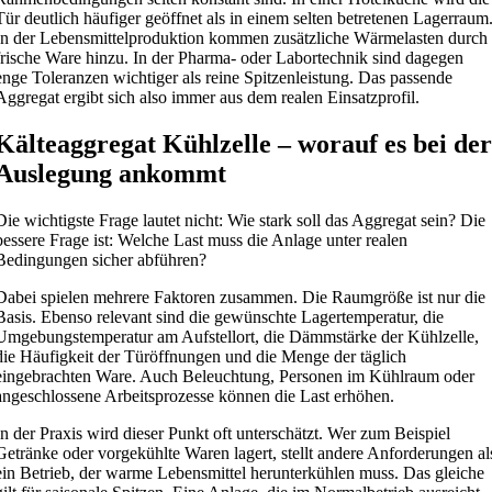
Tür deutlich häufiger geöffnet als in einem selten betretenen Lagerraum
In der Lebensmittelproduktion kommen zusätzliche Wärmelasten durch
frische Ware hinzu. In der Pharma- oder Labortechnik sind dagegen
enge Toleranzen wichtiger als reine Spitzenleistung. Das passende
Aggregat ergibt sich also immer aus dem realen Einsatzprofil.
Kälteaggregat Kühlzelle – worauf es bei de
Auslegung ankommt
Die wichtigste Frage lautet nicht: Wie stark soll das Aggregat sein? Die
bessere Frage ist: Welche Last muss die Anlage unter realen
Bedingungen sicher abführen?
Dabei spielen mehrere Faktoren zusammen. Die Raumgröße ist nur die
Basis. Ebenso relevant sind die gewünschte Lagertemperatur, die
Umgebungstemperatur am Aufstellort, die Dämmstärke der Kühlzelle,
die Häufigkeit der Türöffnungen und die Menge der täglich
eingebrachten Ware. Auch Beleuchtung, Personen im Kühlraum oder
angeschlossene Arbeitsprozesse können die Last erhöhen.
In der Praxis wird dieser Punkt oft unterschätzt. Wer zum Beispiel
Getränke oder vorgekühlte Waren lagert, stellt andere Anforderungen al
ein Betrieb, der warme Lebensmittel herunterkühlen muss. Das gleiche