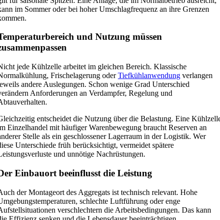
gilt für saisonale Spitzen. Eine Anlage, die im Normalbetrieb ausreicht,
kann im Sommer oder bei hoher Umschlagfrequenz an ihre Grenzen
kommen.
Temperaturbereich und Nutzung müssen
zusammenpassen
Nicht jede Kühlzelle arbeitet im gleichen Bereich. Klassische
Normalkühlung, Frischelagerung oder
Tiefkühlanwendung
verlangen
jeweils andere Auslegungen. Schon wenige Grad Unterschied
verändern Anforderungen an Verdampfer, Regelung und
Abtauverhalten.
Gleichzeitig entscheidet die Nutzung über die Belastung. Eine Kühlzell
im Einzelhandel mit häufiger Warenbewegung braucht Reserven an
anderer Stelle als ein geschlossener Lagerraum in der Logistik. Wer
diese Unterschiede früh berücksichtigt, vermeidet spätere
Leistungsverluste und unnötige Nachrüstungen.
Der Einbauort beeinflusst die Leistung
Auch der Montageort des Aggregats ist technisch relevant. Hohe
Umgebungstemperaturen, schlechte Luftführung oder enge
Aufstellsituationen verschlechtern die Arbeitsbedingungen. Das kann
die Effizienz senken und die Lebensdauer beeinträchtigen.