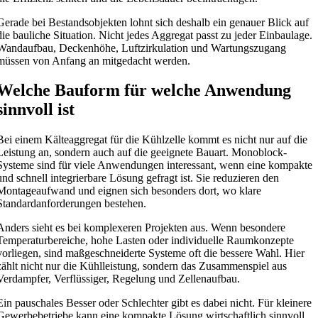
Gerade bei Bestandsobjekten lohnt sich deshalb ein genauer Blick auf
die bauliche Situation. Nicht jedes Aggregat passt zu jeder Einbaulage.
Wandaufbau, Deckenhöhe, Luftzirkulation und Wartungszugang
müssen von Anfang an mitgedacht werden.
Welche Bauform für welche Anwendung
sinnvoll ist
Bei einem Kälteaggregat für die Kühlzelle kommt es nicht nur auf die
Leistung an, sondern auch auf die geeignete Bauart. Monoblock-
Systeme sind für viele Anwendungen interessant, wenn eine kompakte
und schnell integrierbare Lösung gefragt ist. Sie reduzieren den
Montageaufwand und eignen sich besonders dort, wo klare
Standardanforderungen bestehen.
Anders sieht es bei komplexeren Projekten aus. Wenn besondere
Temperaturbereiche, hohe Lasten oder individuelle Raumkonzepte
vorliegen, sind maßgeschneiderte Systeme oft die bessere Wahl. Hier
zählt nicht nur die Kühlleistung, sondern das Zusammenspiel aus
Verdampfer, Verflüssiger, Regelung und Zellenaufbau.
Ein pauschales Besser oder Schlechter gibt es dabei nicht. Für kleinere
Gewerbebetriebe kann eine kompakte Lösung wirtschaftlich sinnvoll